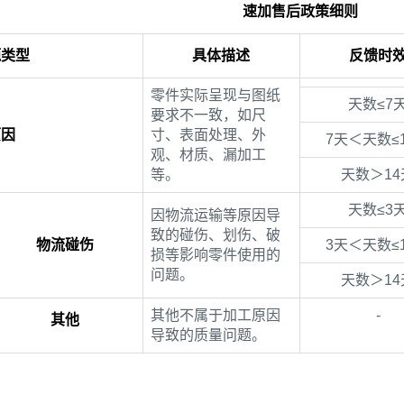
速加售后政策细则
题类型
具体描述
反馈时
零件实际呈现与图纸
天数≤7
要求不一致，如尺
原因
寸、表面处理、外
7天＜天数≤
观、材质、漏加工
等。
天数＞14
天数≤3
因物流运输等原因导
致的碰伤、划伤、破
物流碰伤
3天＜天数≤
损等影响零件使用的
问题。
天数＞14
其他不属于加工原因
-
其他
导致的质量问题。