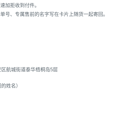
，速加拒收到付件。
订单号、专属售前的名字写在卡片上随货一起寄回。
区航城街道泰华梧桐岛5层
服的姓名）