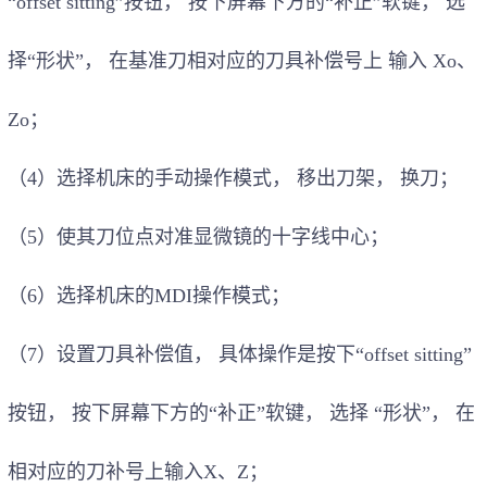
“offset sitting”按钮
，
按下屏幕下方的“补正”软键
，
选
择“形状”
，
在基准刀相对应的刀具补偿号上 输入 X
o
、
Zo
；
（4）选择机床的手动操作模式
，
移出刀架
，
换刀
；
（5）使其刀位点对准显微镜的十字线中心
；
（6）选择机床的MDI操作模式
；
（7）设置刀具补偿值
，
具体操作是按下“offset sitting”
按钮
，
按下屏幕下方的“补正”软键
，
选择 “形状”
，
在
相对应的刀补号上输入X、Z
；