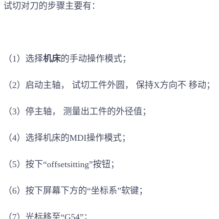
试切对刀的步骤主要有：
（1）选择
机床
的手动操作模式
；
（2）启动主轴
，
试切工件外圆
，
保持X方向不 移动
；
（3）停主轴
，
测量出工件的外径值
；
（4）选择机床的MDI操作模式
；
（5）按下“offsetsitting”按钮
；
（6）按下屏幕下方的“坐标系”软键
；
（7）光标移至“G54”
；