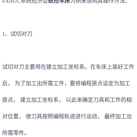
FANUC系统经济型
数控车床
为例来说明其操作方法。
1、试切对刀
试切对刀
主要用在
建立加工坐标系。
在车床上装好工件
后，
为了加工出所需工件
，要将
编程原点设
定
为加工
原点
，
建立加工坐标系
，
以此来
确定刀具和工件的相
对位置
，
使刀具按照编程轨迹
进行
运动
，
最终加工出
所需零件。