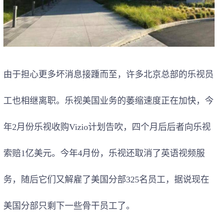
由于担心更多坏消息接踵而至，许多北京总部的乐视员
工也相继离职。乐视美国业务的萎缩速度正在加快，今
年
2
月份乐视收购
Vizio
计划告吹，四个月后后者向乐视
索赔
1
亿美元。今年
4
月份，乐视还取消了英语视频服
务，随后它们又解雇了美国分部
325
名员工，据说现在
美国分部只剩下一些骨干员工了。