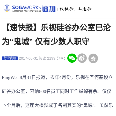
|
【速快报】乐视硅谷办公室已沦
为“鬼城” 仅有少数人职守
2017-08-31
阅读 2199
分享：
行业资讯
PingWest
8
月
31
日报道，去年
4
月份，乐视在圣何塞设立
硅谷办公室，容纳
800
名员工同时
工作
绰绰有余。仅仅
17
个月后，这座大楼就成了名副其实的“鬼城”。虽然乐