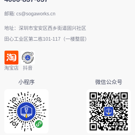
邮箱: cs@sogaworks.cn
地址：深圳市宝安区西乡街道固兴社区
田心工业区第二栋101-117（一楼整层）
淘宝店
抖音
小程序
微信公众号