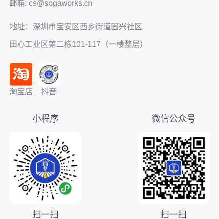
邮箱: cs@sogaworks.cn
地址：深圳市宝安区西乡街道固兴社区
田心工业区第二栋101-117（一楼整层）
淘宝店
抖音
小程序
微信公众号
扫一扫
扫一扫