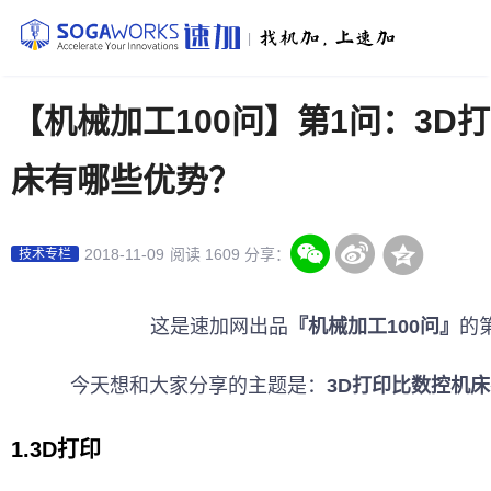
|
【机械加工100问】第1问：3D
床有哪些优势？
2018-11-09
阅读 1609
分享：
技术专栏
这是
速加网
出品
『
机械加工
100问』
的
今天想和大家分享的主题是：
3D打印
比数控机床
1.3D打印