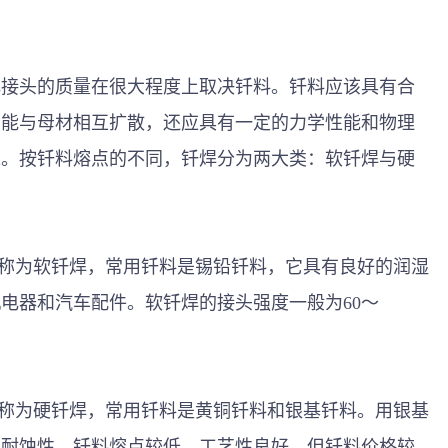
焊接头的质量在很大程度上取决钎料。钎料应该具有合
，能与母材相互扩散，还应具有一定的力学性能和物理
求。按钎料熔点的不同，钎焊分为两大类：软钎焊与硬
焊称为软钎焊，常用钎料是锡铅钎料，它具有良好的润湿
电器和汽车配件。软钎焊的接头强度一般为60～
焊称为硬钎焊，常用钎料是黄铜钎料和银基钎料。用银基
和耐蚀性，钎料熔点较低、工艺性良好，但钎料价格较