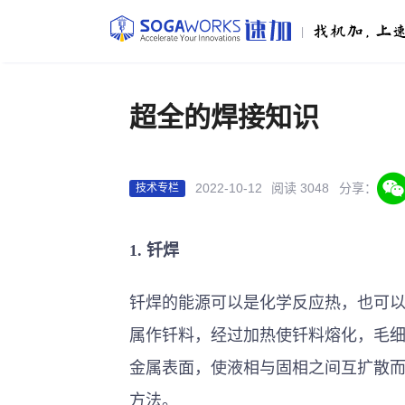
|
超全的焊接知识
2022-10-12
阅读 3048
分享：
技术专栏
1.
钎焊
钎焊的能源可以是化学反应热，也可
属作钎料，经过加热使钎料熔化，毛
金属表面，使液相与固相之间互扩散
方法。