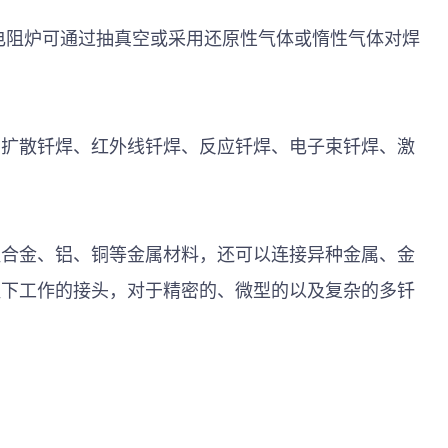
电阻炉可通过抽真空或采用还原性气体或惰性气体对焊
、扩散钎焊、红外线钎焊、反应钎焊、电子束钎焊、激
温合金、铝、铜等金属材料，还可以连接异种金属、金
温下工作的接头，对于精密的、微型的以及复杂的多钎