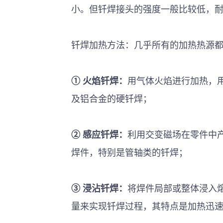
小。但钎焊接头的强度一般比较低，
钎焊加热方法：几乎所有的加热热源
①
火焰钎焊：
用气体火焰进行加热，
及铝合金的硬钎焊
；
②
感应钎焊：
利用交变磁场在零件中
焊件，特别是管轴类的钎焊
；
③
浸沾钎焊：
将焊件局部或整体浸入
量来实现钎焊过程，其特点是加热迅