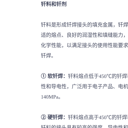
钎料和钎剂
钎料是形成钎焊接头的填充金属，钎
适的熔点、良好的润湿性和填缝能力
化学性能，以满足接头的使用性能要
钎焊。
①
软钎焊
：
钎料熔点低于450℃的钎
性和导电性，广泛用于电子产品、电机
140MPa。
②
硬钎焊
：
钎料熔点高于450℃的钎
钎料的接头具有较高的强度、导电性