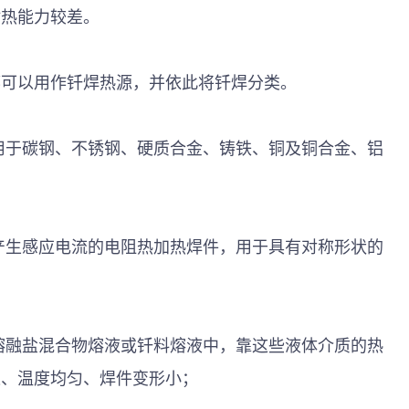
耐热能力较差。
都可以用作钎焊热源，并依此将钎焊分类。
用于碳钢、不锈钢、硬质合金、铸铁、铜及铜合金、铝
产生感应电流的电阻热加热焊件，用于具有对称形状的
熔融盐混合物熔液或钎料熔液中，靠这些液体介质的热
速、温度均匀、焊件变形小
；