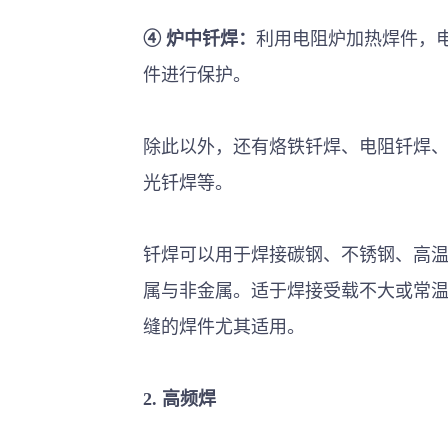
④
炉中钎焊：
利用电阻炉加热焊件，
件进行保护
。
除此以外，还有烙铁钎焊、电阻钎焊
光钎焊等。
钎焊可以用于焊接碳钢、不锈钢、高
属与非金属。适于焊接受载不大或常
缝的焊件尤其适用。
2.
高频焊