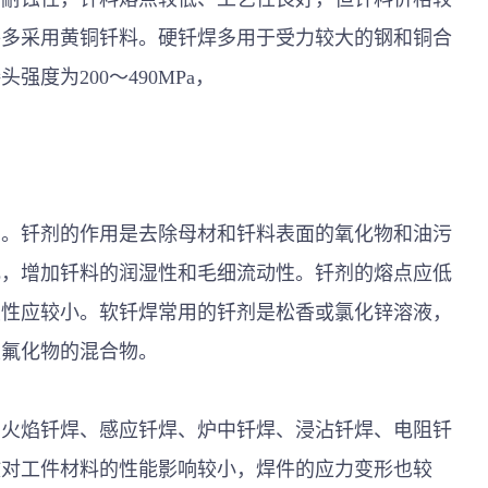
件多采用黄铜钎料。硬钎焊多用于受力较大的钢和铜合
度为200～490MPa，
剂。钎剂的作用是去除母材和钎料表面的氧化物和油污
化，增加钎料的润湿性和毛细流动性。钎剂的熔点应低
蚀性应较小。软钎焊常用的钎剂是松香或氯化锌溶液，
性氟化物的混合物。
：火焰钎焊、感应钎焊、炉中钎焊、浸沾钎焊、电阻钎
故对工件材料的性能影响较小，焊件的应力变形也较