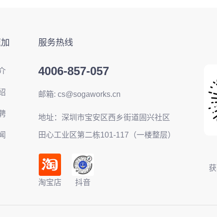
速加
服务热线
4006-857-057
介
绍
邮箱: cs@sogaworks.cn
聘
地址：深圳市宝安区西乡街道固兴社区
闻
田心工业区第二栋101-117（一楼整层）
获
淘宝店
抖音