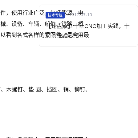
固件，使用行业广泛，包括能源、电
2017-07-10
技术专栏
机械、设备、车辆、船舶、
铁路
、桥
【速盘点】十年CNC加工实践，十
可以看到各式各样的紧固件，是应用最
二条经验总结
钉、木螺钉、垫 圈、挡圈、销、铆钉、