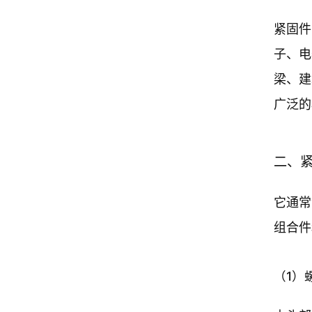
紧固件
子、电
梁、建
广泛的
二、
它通常
组合件
（1）