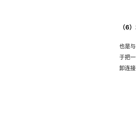
（6
也是与
于把一
卸连接