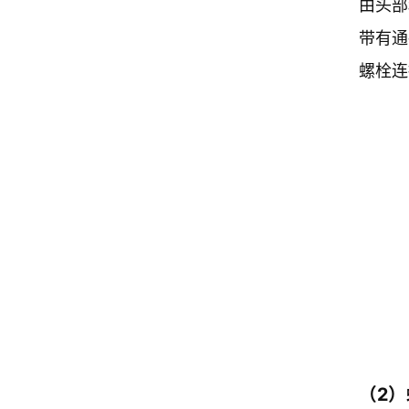
由头部
带有通
螺栓连
（2