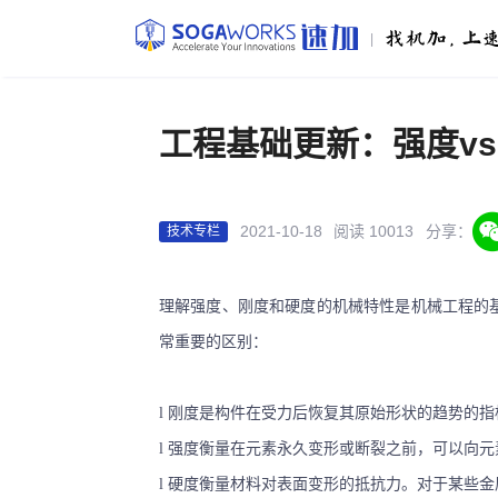
|
工程基础更新：强度vs
2021-10-18
阅读 10013
分享：
技术专栏
理解强度、刚度和硬度的机械特性是机械工程的
常重要的区别：
l
刚度是
构件
在受力后恢复其原始
形状
的趋势的指
l
强度衡量在元素永久变形或断裂之前
，
可以向元
l
硬度衡量材料对表面变形的抵抗力。对于某些金