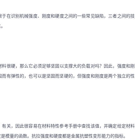
眼于在识别机械强度
、
刚度
和
硬度之间的一些常见缺陷，三者之间的技
性。
材料
很
硬，那么它必须足够坚固以支撑大的负载对吗？因此，强度和刚
固而有弹性的，也可以是坚固而坚硬的，但强度和刚度是两个独立的性
）有关，因此很容易在材料特性参考手册中查找该值，并确定给定材料
度是模量的函数。抗拉强度和硬度都是金属抗塑性变形能力的指标。