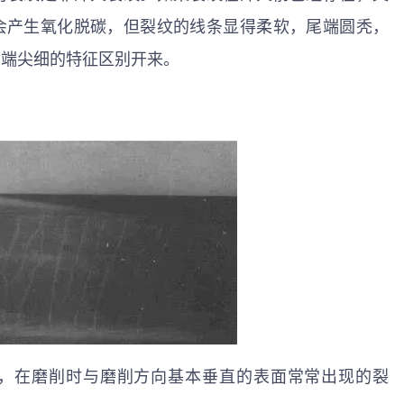
会产生氧化脱碳，但裂纹的线条显得柔软，尾端圆秃，
尾端尖细的特征区别开来。
，在磨削时与磨削方向基本垂直的表面常常出现的裂