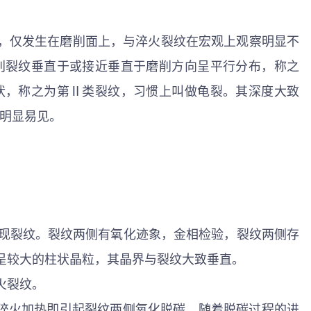
别，仅发生在磨削面上，与淬火裂纹在宏观上观察明显不
削裂纹垂直于或接近垂直于磨削方向呈平行分布，称之
状，称之为第Ⅱ类裂纹，习惯上叫做龟裂。其深度大致
更加明显易见。
发现裂纹。裂纹两侧有氧化迹象，金相检验，裂纹两侧存
呈较大的柱状晶粒，其晶界与裂纹大致垂直。
火裂纹。
淬火加热即引起裂纹两侧氧化脱碳。随着脱碳过程的进