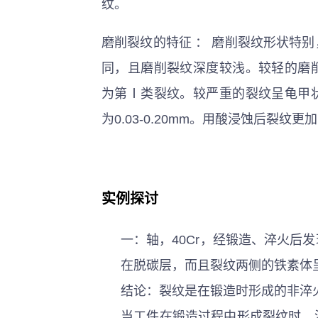
纹。
磨削裂纹的特征 ： 磨削裂纹形状特
同，且磨削裂纹深度较浅。较轻的磨
为第Ⅰ类裂纹。较严重的裂纹呈龟甲
为0.03-0.20mm。用酸浸蚀后裂纹
实例探讨
一：轴，40Cr，经锻造、淬火后
在脱碳层，而且裂纹两侧的铁素体
结论：裂纹是在锻造时形成的非淬
当工件在锻造过程中形成裂纹时，