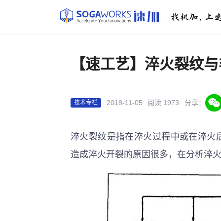
|
【速工艺】淬火裂纹与
2018-11-05
阅读 1973
分享：
技术专栏
淬火裂纹是指在淬火过程中或在淬火
造成淬火开裂的原因很多，在分析淬