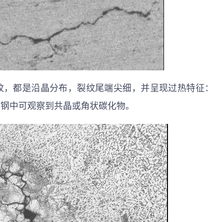
纹，都是沿晶分布，裂纹尾端尖细，并呈现过热特征：
具钢中可观察到共晶或角状碳化物。