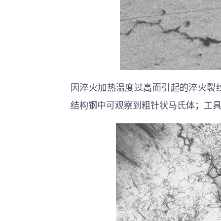
因淬火加热温度过高而引起的淬火裂
结构钢中可观察到粗针状马氏体；工