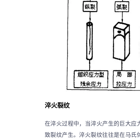
淬火裂纹
在淬火过程中，当淬火产生的巨大应
致裂纹产生。淬火裂纹往往是在马氏