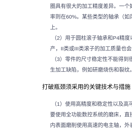
圈具有很大的加工精度差异。一个
率则在60%。某些类型的轴承（如
上。 
 （2）用于圆柱滚子轴承和P4精度以上的圆锥滚子轴承的高精度I级和0级滚子不能批量生
产，II类或III类滚子的加工质量也
 （3）零件的尺寸稳定性不能得到很好的控制和保证。研磨应力和变形太大，并且不时发
生加工缺陷，例如研磨烧伤和裂纹。
打破瓶颈须采用的关键技术与措施
 （1）使用高精度和稳定性以及高可靠度的机床。针对一些形状比较复杂的轴承套圈，需
要使用全功能数控系统的磨床，直
内表面磨削使用高速的电主轴，外