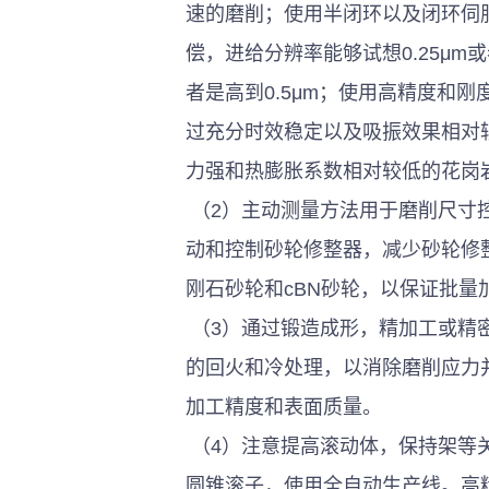
速的磨削；使用半闭环以及闭环伺
偿，进给分辨率能够试想0.25μm
者是高到0.5μm；使用高精度和
过充分时效稳定以及吸振效果相对
力强和热膨胀系数相对较低的花岗岩
 （2）主动测量方法用于磨削尺寸控制，控制精度為3μm或更大至1μm。伺服电机用于驱
动和控制砂轮修整器，减少砂轮修
刚石砂轮和cBN砂轮，以保证批量
 （3）通过锻造成形，精加工或精密冷轧，降低磨削余量，并在各工序之间充分进行附加
的回火和冷处理，以消除磨削应力
加工精度和表面质量。 
 （4）注意提高滚动体，保持架等关键零部件的制造水平。特别是对于高精度圆柱滚子和
圆锥滚子，使用全自动生产线。高