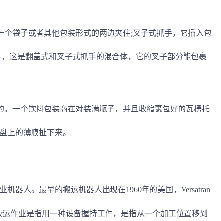
将一个袋子或者其他包装形式的两边夹住;叉子式抓手，它插入包
手，这是翻盖式和叉子式抓手的混合体，它的叉子部分能包裹
以的。一个饮料包装商在对装满瓶子，并且收缩裹包好的瓦楞托
盘上的薄膜扯下来。
人。最早的搬运机器人出现在1960年的美国，Versatran
业。搬运作业是指用一种设备握持工件，是指从一个加工位置移到