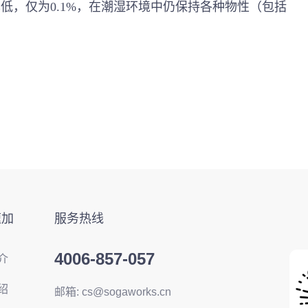
率低，仅为
0.1%
，在
潮湿环境中仍保持各种物性（包括
。
速加
服务热线
4006-857-057
介
绍
邮箱: cs@sogaworks.cn