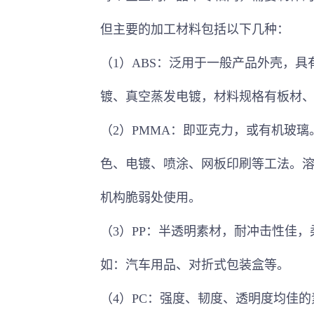
但主要的
加工材料
包括以下几种：
（
1
）
ABS
：泛用于一般产品外壳，具
镀
、真空蒸发电镀，材料规格有板材
（
2
）
PMMA
：即亚克力，或
有机玻璃
色、电镀、喷涂、网板印刷等工法。
机构脆弱处使用。
（
3
）
PP
：半透明素材，耐冲击性佳，
如：汽车用品、对折式包装盒等。
（
4
）
PC
：强度、韧度、透明度均佳的