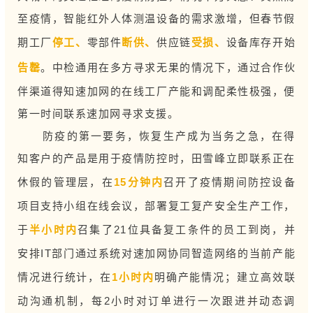
至疫情，智能红外人体测温设备的需求激增，但春节假
期工厂
停工、
零部件
断供、
供应链
受损、
设备库存开始
告罄
。中检通用在多方寻求无果的情况下，通过合作伙
伴渠道得知速加网的在线工厂产能和调配柔性极强，便
第一时间联系速加网寻求支援。
防疫的第一要务，恢复生产成为当务之急，在得
知客户的产品是用于疫情防控时，田雪峰立即联系正在
休假的管理层，在
15分钟内
召开了疫情期间防控设备
项目支持小组在线会议，部署复工复产安全生产工作，
于
半小时内
召集了21位具备复工条件的员工到岗，并
安排IT部门通过系统对速
加网协同智造网络的当前产能
情况进行统计，
在
1小时内
明确产能情况
；建立高效联
动沟通机制，每2小时对订单进行一次跟进并动态调