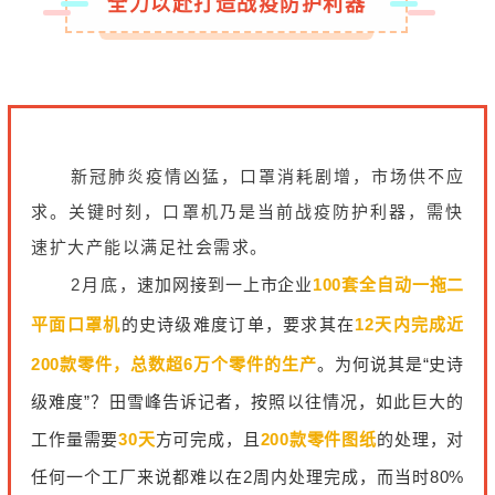
全力以赴打造战疫防护利器
新冠肺炎疫情凶猛，口罩消耗剧增，市场供不应
求。关键时刻，口罩机乃是当前战疫防护利器，需快
速扩大产能以满足社会需求。
2月底，
速加网接到一上市企业
100套全自动一拖二
平面口罩机
的史诗级难度订单，要求其在
12天内完成近
200款零件，总数超6万个零件的生产
。为何说其是“史诗
级难度”？田雪峰告诉记者，按照以往情况，如此巨大的
工作量需要
30天
方可完成，且
200款零件图纸
的处理，对
任何一个工厂来说都难以在2周内处理完成，而当时80%